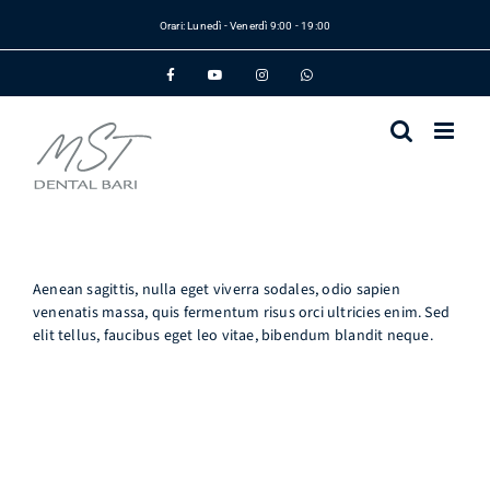
Salta
Orari: Lunedì - Venerdì 9:00 - 19:00
al
contenuto
Facebook
YouTube
Instagram
WhatsApp
Aenean sagittis, nulla eget viverra sodales, odio sapien
venenatis massa, quis fermentum risus orci ultricies enim. Sed
elit tellus, faucibus eget leo vitae, bibendum blandit neque.