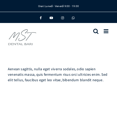
Salta
Orari: Lunedì - Venerdì 9:00 - 19:00
al
contenuto
Facebook
YouTube
Instagram
WhatsApp
Aenean sagittis, nulla eget viverra sodales, odio sapien
venenatis massa, quis fermentum risus orci ultricies enim. Sed
elit tellus, faucibus eget leo vitae, bibendum blandit neque.